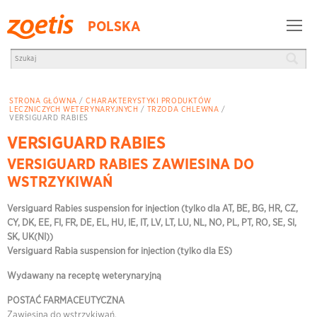
POLSKA
STRONA GŁÓWNA
/
CHARAKTERYSTYKI PRODUKTÓW
LECZNICZYCH WETERYNARYJNYCH
/
TRZODA CHLEWNA
/
VERSIGUARD RABIES
VERSIGUARD RABIES
VERSIGUARD RABIES ZAWIESINA DO
WSTRZYKIWAŃ
Versiguard Rabies suspension for injection (tylko dla AT, BE, BG, HR, CZ,
CY, DK, EE, FI, FR, DE, EL, HU, IE, IT, LV, LT, LU, NL, NO, PL, PT, RO, SE, SI,
SK, UK(NI))
Versiguard Rabia suspension for injection (tylko dla ES)
Wydawany na receptę weterynaryjną
POSTAĆ FARMACEUTYCZNA
Zawiesina do wstrzykiwań.